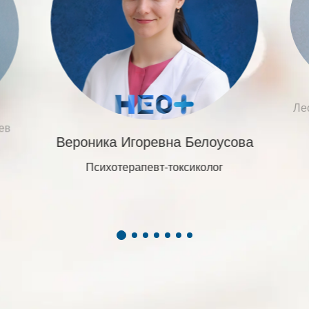
Ле
ев
Вероника Игоревна Белоусова
Психотерапевт-токсиколог