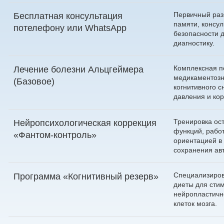
Первичный раз
Бесплатная консультация
памяти, консу
по
телефону
или
WhatsApp
безопасности д
диагностику.
Комплексная п
Лечение болезни Альцгеймера
медикаментозн
(Базовое)
когнитивного с
давления и ко
Тренировка ос
Нейропсихологическая коррекция
функций, рабо
«Фантом-контроль»
ориентацией в
сохранения ав
Специализиров
Программа «Когнитивный резерв»
диеты для сти
нейропластичн
клеток мозга.