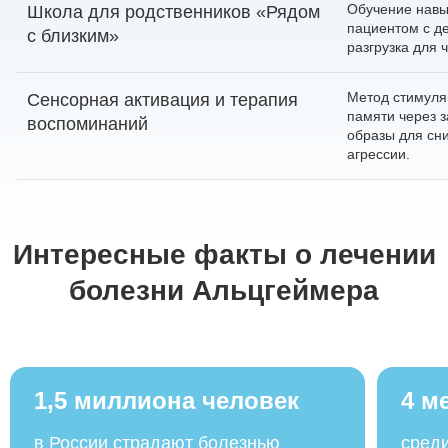
Обучение навы
Школа для родственников «Рядом
пациентом с д
с близким»
разгрузка для 
Метод стимуля
Сенсорная активация и терапия
памяти через з
воспоминаний
образы для сн
агрессии.
Интересные факты о лечении
болезни Альцгеймера
1,5 миллиона человек
4 м
в России страдают болезнью
сред