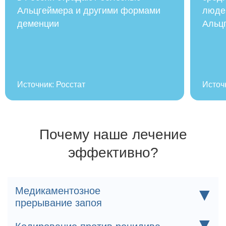
Альцгеймера и другими формами
людей
деменции
Альц
Источник: Росстат
Источ
Почему наше лечение
эффективно?
▼
Медикаментозное
прерывание запоя
Индивидуально подобранный состав капельницы
▼